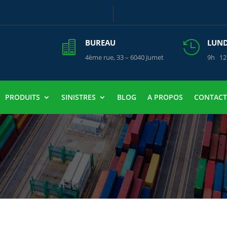
BUREAU
LUNDI


4ème rue, 33 – 6040 Jumet
9h 12
PRODUITS
SINISTRES
BLOG
A PROPOS
CONTACT