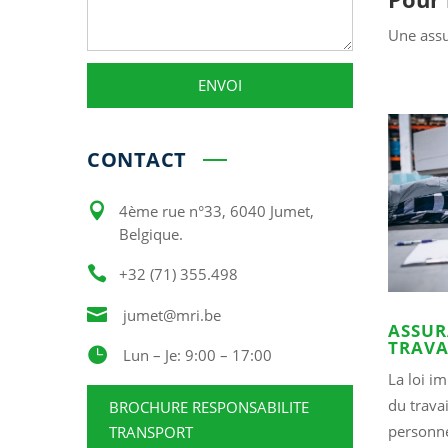
Une assu
ENVOI
Alternative:
CONTACT

4ème rue n°33, 6040 Jumet,
Belgique.

+32 (71) 355.498

jumet@mri.be
ASSUR
TRAVA

Lun – Je: 9:00 – 17:00
La loi i
du travai
BROCHURE RESPONSABILITE
personne
TRANSPORT