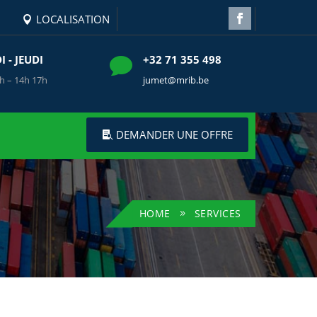
LOCALISATION
 - JEUDI
+32 71 355 498

h – 14h 17h
jumet@mrib.be
DEMANDER UNE OFFRE
HOME
SERVICES