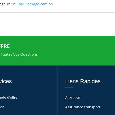
ageux : le
TVM Package camion
.
FFRE
 Toutes Vos Questions
vices
Liens Rapides
A propos
de d’offre
Assurance transport
res