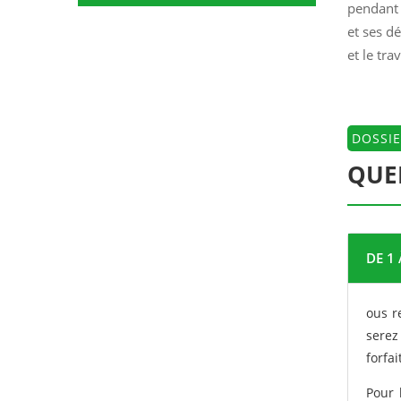
pendant 
et ses d
et le trav
DOSSIE
QUEL
DE 1
ous r
serez
forfa
Pour 