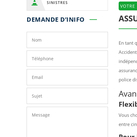

SINISTRES
VOTRE
ASS
DEMANDE D’INIFO
En tant 
Accident
indépend
assuranc
police d
Avan
Flexi
Vous cho
entre ci
Pour 