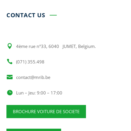
Alternative:
CONTACT US

4ème rue n°33, 6040 JUMET, Belgium.

(071) 355.498

contact@mrib.be

Lun – Jeu: 9:00 – 17:00
BROCHURE VOITURE DE SOCIETE