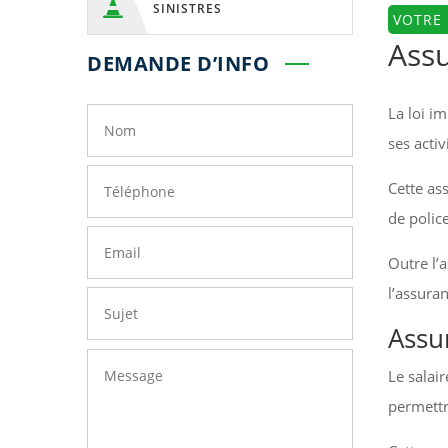

SINISTRES
VOTRE
Assu
DEMANDE D’INFO
La loi i
ses activ
Cette as
de polic
Outre l’
l’assura
Assu
Le salai
permettr