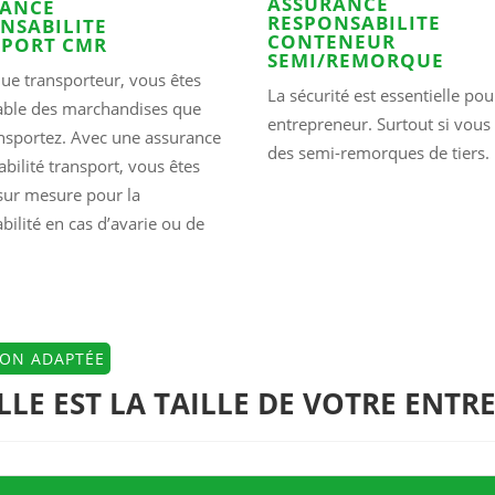
ASSURANCE
RANCE
RESPONSABILITE
NSABILITE
CONTENEUR
SPORT CMR
SEMI/REMORQUE
que transporteur, vous êtes
La sécurité est essentielle pou
able des marchandises que
entrepreneur. Surtout si vous 
nsportez. Avec une assurance
des semi-remorques de tiers.
bilité transport, vous êtes
sur mesure pour la
bilité en cas d’avarie ou de
ION ADAPTÉE
LE EST LA TAILLE DE VOTRE ENTRE