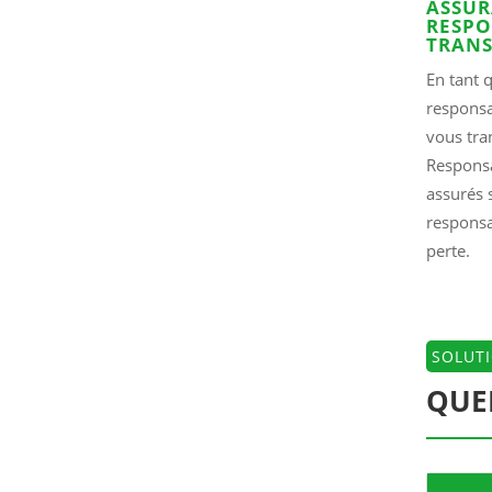
ASSU
RESPO
TRAN
En tant 
respons
vous tra
Responsa
assurés 
responsa
perte.
SOLUT
QUEL