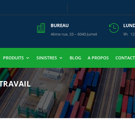
BUREAU
LUNDI


4ème rue, 33 – 6040 Jumet
9h 12
PRODUITS
SINISTRES
BLOG
A PROPOS
CONTACT
TRAVAIL