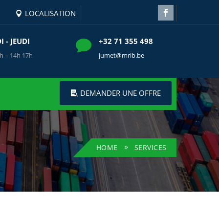
LOCALISATION
 - JEUDI
+32 71 355 498

h – 14h 17h
jumet@mrib.be
DEMANDER UNE OFFRE
HOME
SERVICES