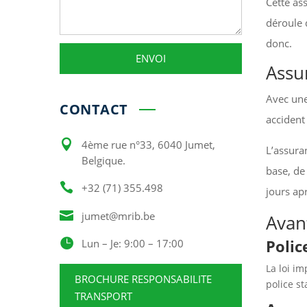
Cette as
déroule 
donc.
ENVOI
Assu
Alternative:
Avec un
CONTACT
accident 

4ème rue n°33, 6040 Jumet,
L’assura
Belgique.
base, de

+32 (71) 355.498
jours ap

jumet@mrib.be
Avan
Polic

Lun – Je: 9:00 – 17:00
La loi i
BROCHURE RESPONSABILITE
police s
TRANSPORT