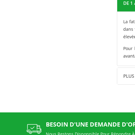
DE 1
La fa
dans 
élevé
Pour 
avant
PLUS
BESOIN D'UNE DEMANDE D'O
Nous Restons Disponnible Pour Répondre À