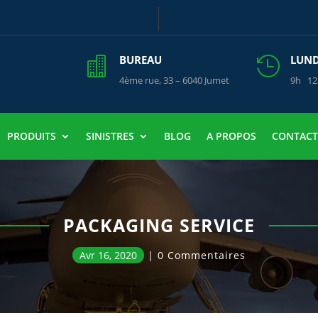
BUREAU
LUNDI


4ème rue, 33 – 6040 Jumet
9h 12
PRODUITS
SINISTRES
BLOG
A PROPOS
CONTACT
PACKAGING SERVICE
Avr 16, 2020
0 Commentaires