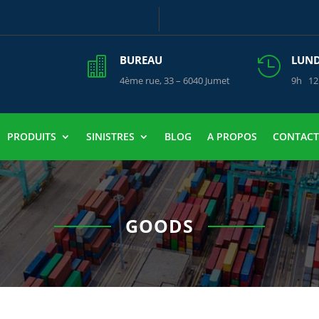
BUREAU
LUNDI


4ème rue, 33 – 6040 Jumet
9h 12
PRODUITS
SINISTRES
BLOG
A PROPOS
CONTACT
GOODS