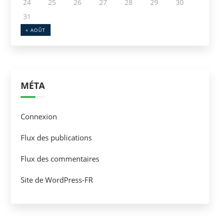
24
25
26
27
28
29
30
31
« AOÛT
MÉTA
Connexion
Flux des publications
Flux des commentaires
Site de WordPress-FR